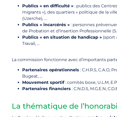
Publics « en difficulté »
: publics des Centre
migrants »), des quartiers « politique de la vi
(Uzerche), …
Publics « incarcérés »
: personnes prévenues 
de Probation et d’Insertion Professionnelle (S.P
Publics « en situation de handicap »
(sport 
Travail, …
La commission fonctionne avec d’importants parte
Partenaires opérationnels
: C.H.R.S, C.A.O, P
Bugeat, …
Mouvement sportif
: comités boxe, U.L.M, E.P
Partenaires financiers
: C.N.D.S, M.G.E.N, C.D.
La thématique de l’honorabili