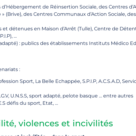
s d’Hébergement de Réinsertion Sociale, des Centres d’Ac
lle » (Brive), des Centres Communaux d’Action Sociale, des
et détenues en Maison d’Arrêt (Tulle), Centre de Détent
.I.P), …
adapté) : publics des établissements Instituts Médico Edu
nariats :
rofession Sport, La Belle Echappée, S.P.I.P, A.C.S.A.D, Serv
.G.V, U.N.S.S, sport adapté, pelote basque … entre autres
E.S défis du sport, Etat, …
té, violences et incivilités