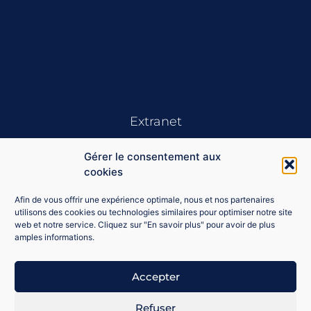
Extranet
Gérer le consentement aux
cookies
Afin de vous offrir une expérience optimale, nous et nos partenaires
utilisons des cookies ou technologies similaires pour optimiser notre site
web et notre service. Cliquez sur "En savoir plus" pour avoir de plus
Se souvenir de moi
amples informations.
Connexion
Accepter
Mot de passe perdu ?
Refuser