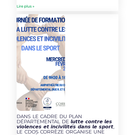
Lire plus »
DANS LE CADRE DU PLAN
DÉPARTEMENTAL DE 𝙡𝙪𝙩𝙩𝙚 𝙘𝙤𝙣𝙩𝙧𝙚 𝙡𝙚𝙨
𝙫𝙞𝙤𝙡𝙚𝙣𝙘𝙚𝙨 𝙚𝙩 𝙞𝙣𝙘𝙞𝙫𝙞𝙡𝙞𝙩𝙚́𝙨 𝙙𝙖𝙣𝙨 𝙡𝙚 𝙨𝙥𝙤𝙧𝙩,
LE CDOS CORRÈZE ORGANISE UNE