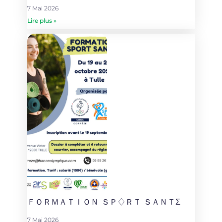
7 Mai 2026
Lire plus »
ＦＯＲＭＡＴＩＯＮ ＳＰ♢ＲＴ ＳＡＮＴΣ
7 Mai 2026