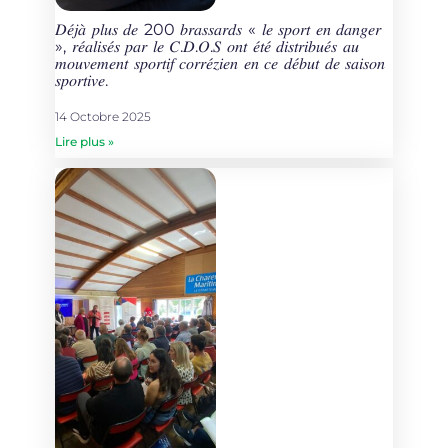
𝐷𝑒́𝑗𝑎̀ 𝑝𝑙𝑢𝑠 𝑑𝑒 200 𝑏𝑟𝑎𝑠𝑠𝑎𝑟𝑑𝑠 « 𝑙𝑒 𝑠𝑝𝑜𝑟𝑡 𝑒𝑛 𝑑𝑎𝑛𝑔𝑒𝑟
», 𝑟𝑒́𝑎𝑙𝑖𝑠𝑒́𝑠 𝑝𝑎𝑟 𝑙𝑒 𝐶.𝐷.𝑂.𝑆 𝑜𝑛𝑡 𝑒́𝑡𝑒́ 𝑑𝑖𝑠𝑡𝑟𝑖𝑏𝑢𝑒́𝑠 𝑎𝑢
𝑚𝑜𝑢𝑣𝑒𝑚𝑒𝑛𝑡 𝑠𝑝𝑜𝑟𝑡𝑖𝑓 𝑐𝑜𝑟𝑟𝑒́𝑧𝑖𝑒𝑛 𝑒𝑛 𝑐𝑒 𝑑𝑒́𝑏𝑢𝑡 𝑑𝑒 𝑠𝑎𝑖𝑠𝑜𝑛
𝑠𝑝𝑜𝑟𝑡𝑖𝑣𝑒.
14 Octobre 2025
Lire plus »