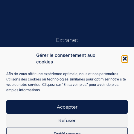
Extranet
Gérer le consentement aux
cookies
Afin de vous offrir une expérience optimale, nous et nos partenaires
utilisons des cookies ou technologies similaires pour optimiser notre site
web et notre service. Cliquez sur "En savoir plus" pour avoir de plus
Se souvenir de moi
amples informations.
Connexion
Accepter
Mot de passe perdu ?
Refuser
Préférences