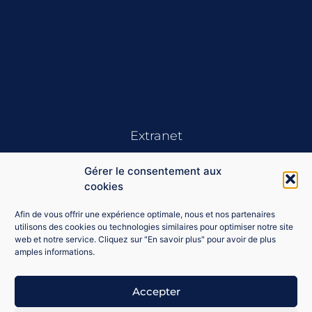
Extranet
Gérer le consentement aux
cookies
Afin de vous offrir une expérience optimale, nous et nos partenaires
utilisons des cookies ou technologies similaires pour optimiser notre site
web et notre service. Cliquez sur "En savoir plus" pour avoir de plus
Se souvenir de moi
amples informations.
Connexion
Accepter
Mot de passe perdu ?