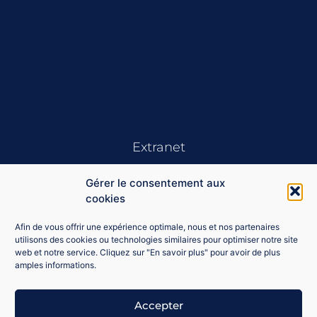
Extranet
Gérer le consentement aux
cookies
Afin de vous offrir une expérience optimale, nous et nos partenaires
utilisons des cookies ou technologies similaires pour optimiser notre site
web et notre service. Cliquez sur "En savoir plus" pour avoir de plus
Se souvenir de moi
amples informations.
Connexion
Accepter
Mot de passe perdu ?